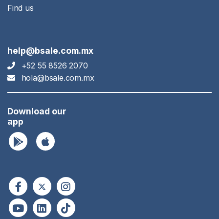
Find us
help@bsale.com.mx
+52 55 8526 2070
hola@bsale.com.mx
Download our
app